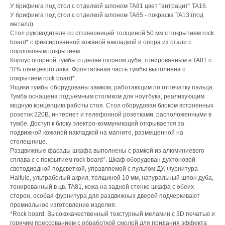
У брифинга под стол с отделкой шпоном TA81 цвет "антрацит" TA16.
У брифинга под стол с отделкой шпоном TA85 - покраска TA13 (под
металл).
Стол руководителя со столешницей толщиной 50 мм с покрытием rock
board* с фиксированной кожаной накладкой и опора из стали с
порошковым покрытием.
Корпус опорной тумбы отделан шпоном дуба, тонированным в TA81 с
"0% глянцевого лака. Фронтальная часть тумбы выполнена с
покрытием rock board*.
Ящики тумбы оборудованы замком, работающим по отпечатку пальца.
Тумба оснащена подъемным столиком для ноутбука, реализующим
модную концепцию работы стоя. Стол оборудован блоком встроенных
розеток 220В, интернет и телефонной розетками, расположенными в
тумбе. Доступ к блоку электро-коммуникаций открывается за
подвижной кожаной накладкой на магните, размещенной на
столешнице.
Раздвижные фасады шкафа выполнены с рамкой из алюминиевого
сплава с с покрытием rock board*. Шкаф оборудован духтоновой
светодиодной подсветкой, управляемой с пультом ДУ. Фурнитура
Haifule, ультрабелый акрил, толщиной 10 мм, натуральный шпон дуба,
тонированный в цв. TA81, кожа на задней стенке шкафа с обеих
сторон, особая фурнитура для раздвижных дверей подчеркивают
премиальное изготовление изделия.
*Rock board: Высококачественный текстурный меламин с 3D печатью и
горячим прессованием с обработкой смолой для придания эффекта