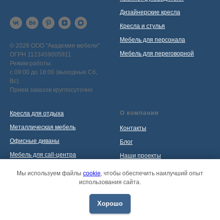
Дизайнерские кресла
Кресла и стулья
Мебель для персонала
© 2026 ООО "Академия мебели"
Мебель для переговорной
ОГРН 1123459005911
Режим работы:
с 09:00 до 18:00 (выходные Сб,
Вс)
Прием заказов круглосуточно
О компании
Кресла для отдыха
Металлическая мебель
Контакты
Офисные диваны
Блог
Мебель для call-центра
Наши проекты
Мебель для приемной
Политика обработки
Мы используем файлы
cookie
, чтобы обеспечить наилучший опыт
персональных данных
использования сайта.
Распродажа
Хорошо