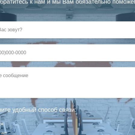
братитесь к нам и мы Вам обязательно поможе
ите удобный способ связи:
ок
gram