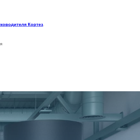
уководителя Кортез
.
ля