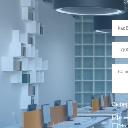
О
Выбер
Звон
Tele