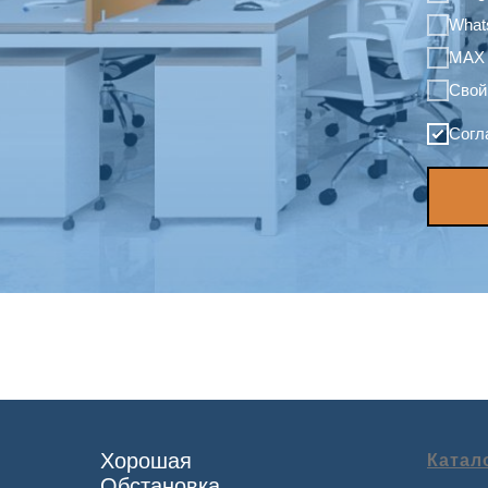
What
MAX
Свой
Согл
Хорошая
Катал
Обстановка