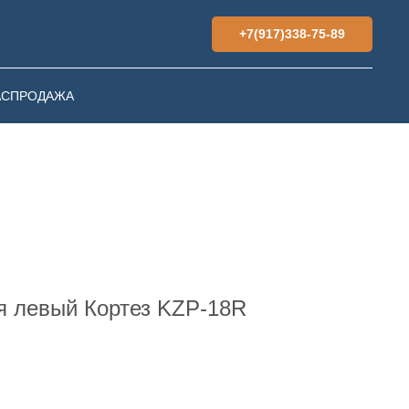
+7(917)338-75-89
АСПРОДАЖА
я левый Кортез KZP-18R