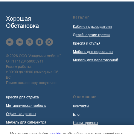
Хорошая
Каталог
Обстановка
Кабинет руководителя
Дизайнерские кресла
Кресла и стулья
Мебель для персонала
© 2026 ООО "Академия мебели"
Мебель для переговорной
ОГРН 1123459005911
Режим работы:
с 09:00 до 18:00 (выходные Сб,
Вс)
Прием заказов круглосуточно
О компании
Кресла для отдыха
Металлическая мебель
Контакты
Офисные диваны
Блог
Мебель для call-центра
Наши проекты
Мебель для приемной
Политика обработки
Мы используем файлы
cookie
, чтобы обеспечить наилучший опыт