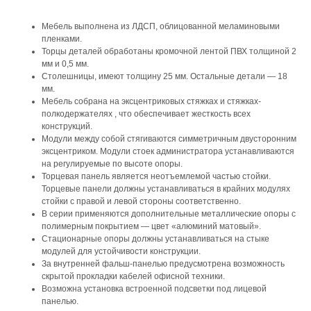
Мебель выполнена из ЛДСП, облицованной меламиновыми
пленками.
Торцы деталей обработаны кромочной лентой ПВХ толщиной 2
мм и 0,5 мм.
Столешницы, имеют толщину 25 мм. Остальные детали — 18
мм.
Мебель собрана на эксцентриковых стяжках и стяжках-
полкодержателях , что обеспечивает жесткость всех
конструкций.
Модули между собой стягиваются симметричным двусторонним
эксцентриком. Модули стоек администратора устанавливаются
на регулируемые по высоте опоры.
Торцевая панель является неотъемлемой частью стойки.
Торцевые панели должны устанавливаться в крайних модулях
стойки с правой и левой стороны соответственно.
В серии применяются дополнительные металлические опоры с
полимерным покрытием — цвет «алюминий матовый».
Стационарные опоры должны устанавливаться на стыке
модулей для устойчивости конструкции.
За внутренней фальш-панелью предусмотрена возможность
скрытой прокладки кабелей офисной техники.
Возможна установка встроенной подсветки под лицевой
панелью.