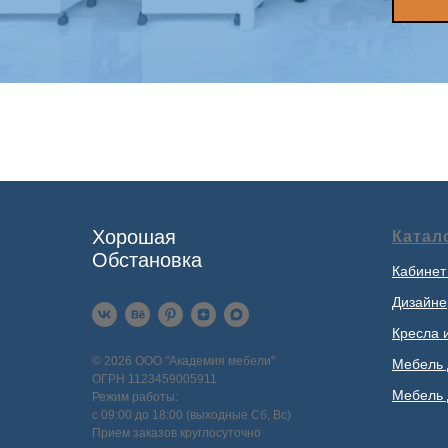
Хорошая
Катал
Обстановка
Кабинет
Дизайне
Кресла 
© 2026 ООО "Академия мебели"
Мебель 
ОГРН 1123459005911
Мебель 
Режим работы:
с 09:00 до 18:00 (выходные Сб, Вс)
Прием заказов круглосуточно