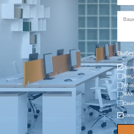
Выбер
Звон
Tele
What
MAX
Свой
Согл