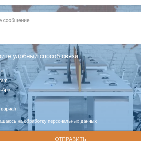
ите удобный способ связи:
ок
gram
sApp
 вариант
ашаюсь на обработку
персональных данных
ОТПРАВИТЬ