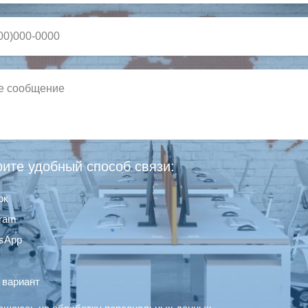
ите удобный способ связи:
ок
gram
sApp
 вариант