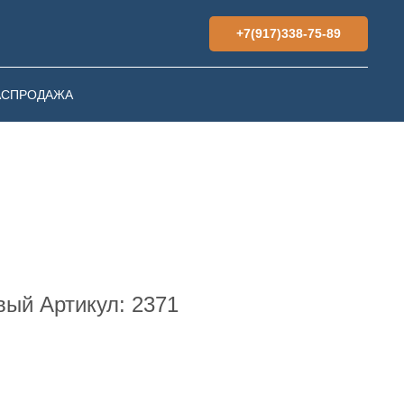
+7(917)338-75-89
АСПРОДАЖА
вый Артикул: 2371