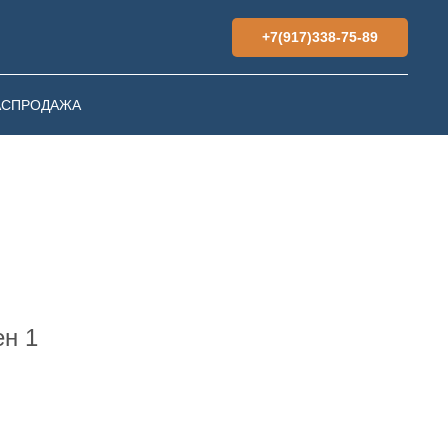
+7(917)338-75-89
АСПРОДАЖА
н 1