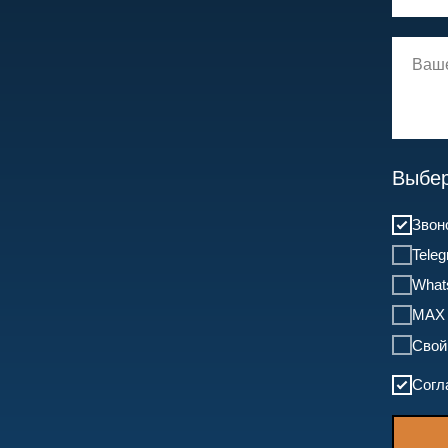
Выбер
Звон
Tele
What
MAX
Свой
Согл