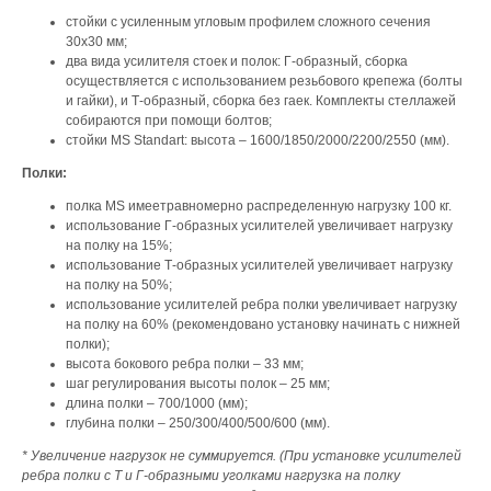
стойки с усиленным угловым профилем сложного сечения
30х30 мм;
два вида усилителя стоек и полок: Г-образный, сборка
осуществляется с использованием резьбового крепежа (болты
и гайки), и Т-образный, сборка без гаек. Комплекты стеллажей
собираются при помощи болтов;
стойки MS Standart: высота – 1600/1850/2000/2200/2550 (мм).
Полки:
полка MS имеетравномерно распределенную нагрузку 100 кг.
использование Г-образных усилителей увеличивает нагрузку
на полку на 15%;
использование Т-образных усилителей увеличивает нагрузку
на полку на 50%;
использование усилителей ребра полки увеличивает нагрузку
на полку на 60% (рекомендовано установку начинать с нижней
полки);
высота бокового ребра полки – 33 мм;
шаг регулирования высоты полок – 25 мм;
длина полки – 700/1000 (мм);
глубина полки – 250/300/400/500/600 (мм).
* Увеличение нагрузок не суммируется. (При установке усилителей
ребра полки с Т и Г-образными уголками нагрузка на полку