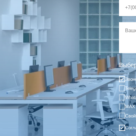
Выбер
Звон
Tele
What
MAX
Свой
Согл