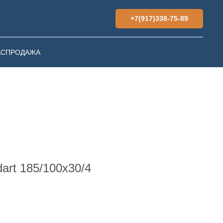
+7(917)338-75-89
АСПРОДАЖА
art 185/100х30/4