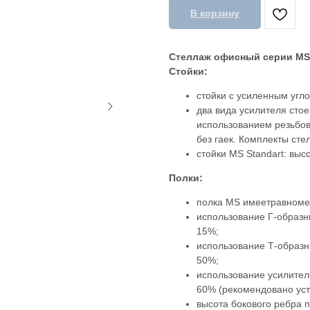
В корзину
Стеллаж офисный серии MS
Стойки:
стойки с усиленным угл
два вида усилителя стое
использованием резьбово
без гаек. Комплекты ст
стойки MS Standart: выс
Полки:
полка MS имеетравномер
использование Г-образн
15%;
использование Т-образн
50%;
использование усилителе
60% (рекомендовано уст
высота бокового ребра п