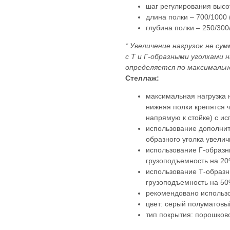
шаг регулирования высо
длина полки – 700/1000 
глубина полки – 250/300
* Увеличение нагрузок не су
с Т и Г-образными уголками н
определяется по максимальн
Стеллаж:
максимальная нагрузка 
нижняя полки крепятся 
напрямую к стойке) с ис
использование дополнит
образного уголка увели
использование Г-образн
грузоподъемность на 20
использование Т-образн
грузоподъемность на 50
рекомендовано использо
цвет: серый полуматовы
тип покрытия: порошков