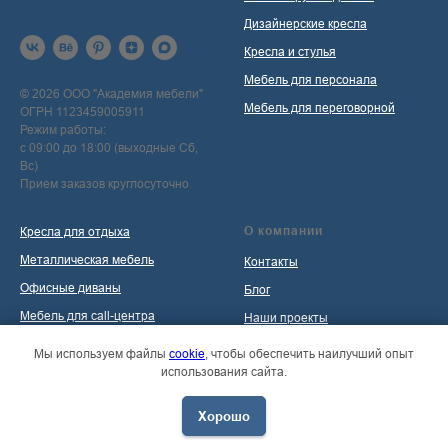
Дизайнерские кресла
Кресла и стулья
Мебель для персонала
© 2026 ООО "Академия мебели"
Мебель для переговорной
ОГРН 1123459005911
Режим работы:
с 09:00 до 18:00 (выходные Сб,
Вс)
Прием заказов круглосуточно
О компании
Кресла для отдыха
Металлическая мебель
Контакты
Офисные диваны
Блог
Мебель для call-центра
Наши проекты
Мебель для приемной
Политика обработки
Мы используем файлы
cookie
, чтобы обеспечить наилучший опыт
персональных данных
использования сайта.
Распродажа
Хорошо