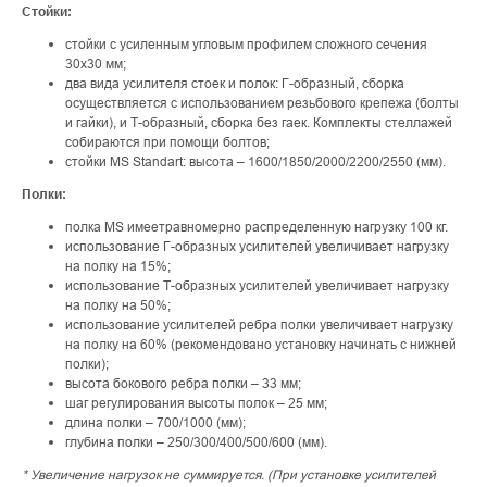
Стойки:
стойки с усиленным угловым профилем сложного сечения
30х30 мм;
два вида усилителя стоек и полок: Г-образный, сборка
осуществляется с использованием резьбового крепежа (болты
и гайки), и Т-образный, сборка без гаек. Комплекты стеллажей
собираются при помощи болтов;
стойки MS Standart: высота – 1600/1850/2000/2200/2550 (мм).
Полки:
полка MS имеетравномерно распределенную нагрузку 100 кг.
использование Г-образных усилителей увеличивает нагрузку
на полку на 15%;
использование Т-образных усилителей увеличивает нагрузку
на полку на 50%;
использование усилителей ребра полки увеличивает нагрузку
на полку на 60% (рекомендовано установку начинать с нижней
полки);
высота бокового ребра полки – 33 мм;
шаг регулирования высоты полок – 25 мм;
длина полки – 700/1000 (мм);
глубина полки – 250/300/400/500/600 (мм).
* Увеличение нагрузок не суммируется. (При установке усилителей