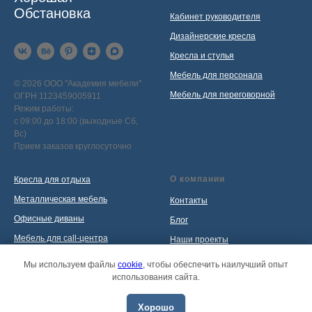
Обстановка
Кабинет руководителя
Дизайнерские кресла
Кресла и стулья
Мебель для персонала
© 2026 ООО "Академия мебели"
Мебель для переговорной
ОГРН 1123459005911
Режим работы:
с 09:00 до 18:00 (выходные Сб,
Вс)
Прием заказов круглосуточно
О компании
Кресла для отдыха
Металлическая мебель
Контакты
Офисные диваны
Блог
Мебель для call-центра
Наши проекты
Мебель для приемной
Политика обработки
Мы используем файлы
cookie
, чтобы обеспечить наилучший опыт
персональных данных
использования сайта.
Распродажа
Хорошо