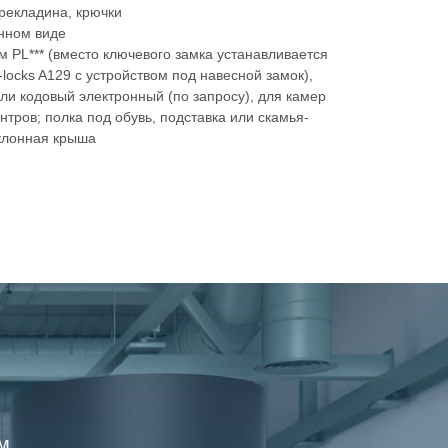
ерекладина, крючки
нном виде
ом PL*** (вместо ключевого замка устанавливается
locks A129 с устройством под навесной замок),
ли кодовый электронный (по запросу), для камер
тров; полка под обувь, подставка или скамья-
клонная крыша
м.