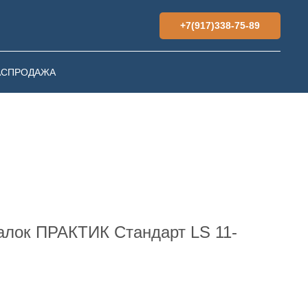
+7(917)338-75-89
АСПРОДАЖА
алок ПРАКТИК Стандарт LS 11-