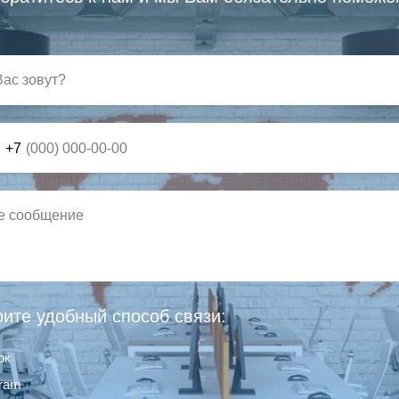
+7
ите удобный способ связи:
ок
gram