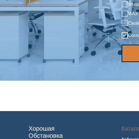
What
MAX
Свой
Согл
Хорошая
Катал
Обстановка