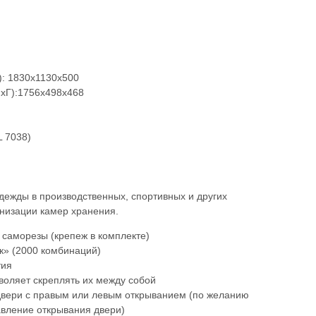
: 1830x1130x500
хГ):1756x498x468
L 7038)
дежды в производственных, спортивных и других
анизации камер хранения.
 саморезы (крепеж в комплекте)
к» (2000 комбинаций)
тия
воляет скреплять их между собой
двери с правым или левым открыванием (по желанию
авление открывания двери)