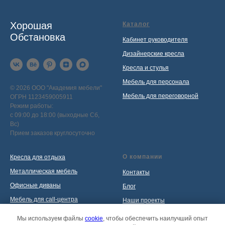
Хорошая
Каталог
Обстановка
Кабинет руководителя
Дизайнерские кресла
Кресла и стулья
Мебель для персонала
© 2026 ООО "Академия мебели"
Мебель для переговорной
ОГРН 1123459005911
Режим работы:
с 09:00 до 18:00 (выходные Сб,
Вс)
Прием заказов круглосуточно
О компании
Кресла для отдыха
Металлическая мебель
Контакты
Офисные диваны
Блог
Мебель для call-центра
Наши проекты
Мебель для приемной
Политика обработки
Мы используем файлы
cookie
, чтобы обеспечить наилучший опыт
персональных данных