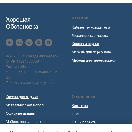
Хорошая
Каталог
Обстановка
Кабинет руководителя
Дизайнерские кресла
Кресла и стулья
Мебель для персонала
© 2026 ООО "Академия мебели"
Мебель для переговорной
ОГРН 1123459005911
Режим работы:
с 09:00 до 18:00 (выходные Сб,
Вс)
Прием заказов круглосуточно
О компании
Кресла для отдыха
Металлическая мебель
Контакты
Офисные диваны
Блог
Мебель для call-центра
Наши проекты
Мебель для приемной
Политика обработки