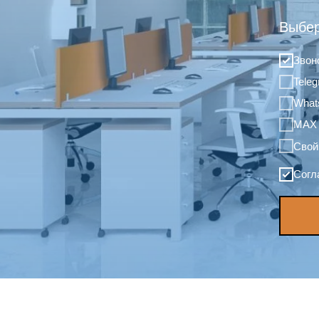
Выбер
Звон
Tele
What
MAX
Свой
Согл