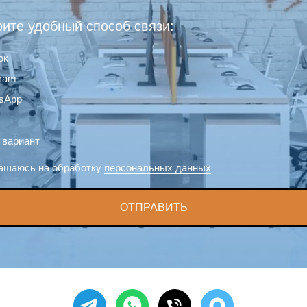
ите удобный способ связи:
ок
gram
sApp
 вариант
ашаюсь на обработку
персональных данных
ОТПРАВИТЬ