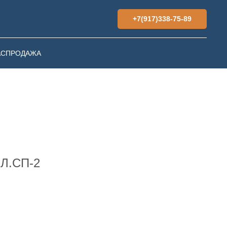
+7(917)338-75-89
АСПРОДАЖА
 Л.СП-2