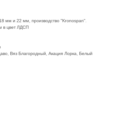
8 мм и 22 мм, производство "Kronospan".
м в цвет ЛДСП
е
аво, Вяз Благородный, Акация Лорка, Белый