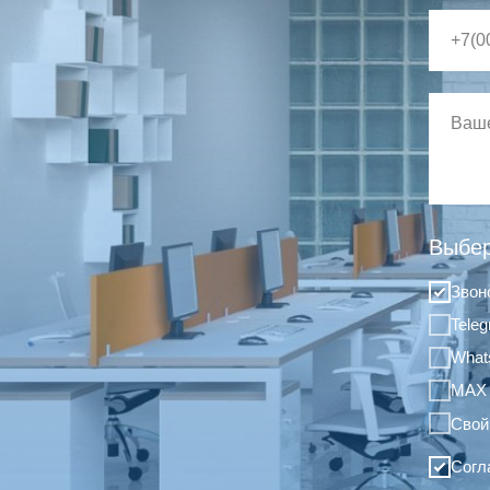
Выбер
Звон
Tele
What
MAX
Свой
Согл