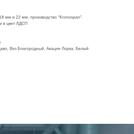
8 мм и 22 мм, производство "Kronospan".
м в цвет ЛДСП
е
аво, Вяз Благородный, Акация Лорка, Белый