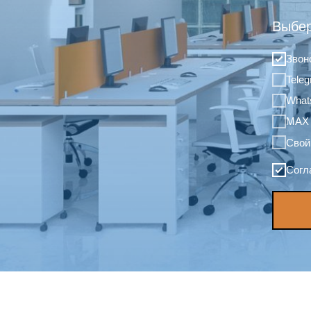
Выбер
Звон
Tele
What
MAX
Свой
Согл