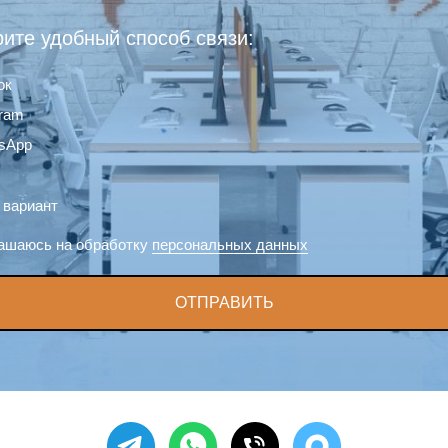
ите удобный способ связи:
ок
gram
sApp
 вариант
ашаюсь на обработку
персональных данных
ОТПРАВИТЬ