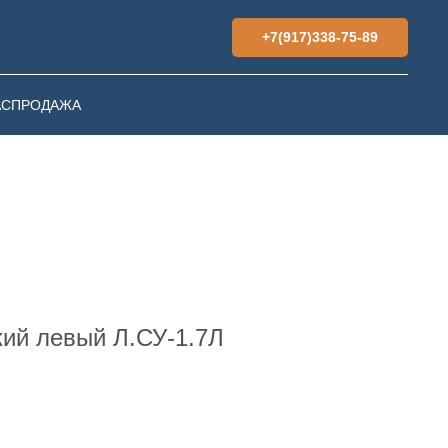
+7(917)338-75-89
АСПРОДАЖА
ий левый Л.СУ-1.7Л