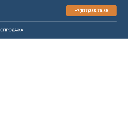
+7(917)338-75-89
АСПРОДАЖА