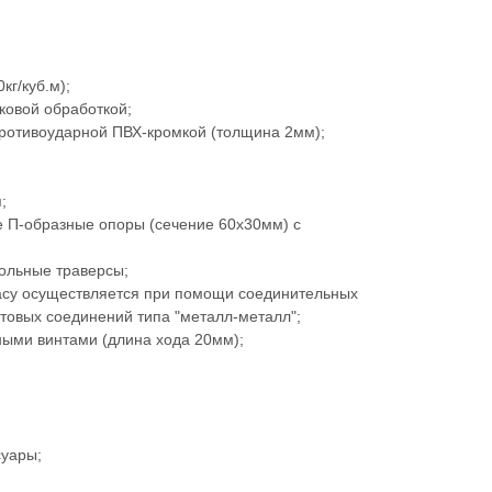
кг/куб.м);
ковой обработкой;
ротивоударной ПВХ-кромкой (толщина 2мм);
;
 П-образные опоры (сечение 60х30мм) с
ольные траверсы;
асу осуществляется при помощи соединительных
товых соединений типа "металл-металл";
ыми винтами (длина хода 20мм);
суары;