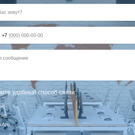
+7
ите удобный способ связи:
ок
gram
sApp