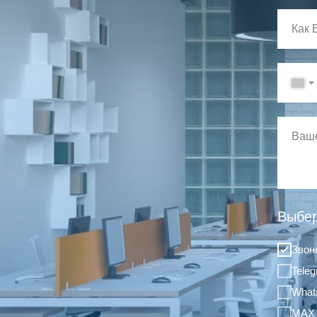
Выбер
Звон
Tele
What
MAX