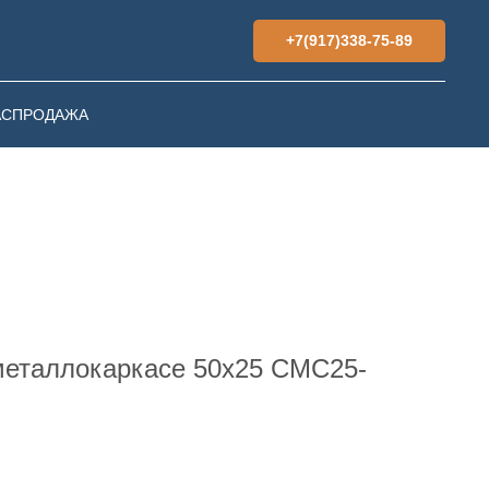
+7(917)338-75-89
АСПРОДАЖА
металлокаркасе 50х25 СМС25-