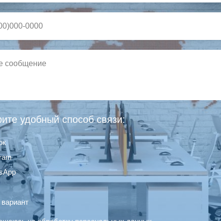
ите удобный способ связи:
ок
gram
sApp
 вариант