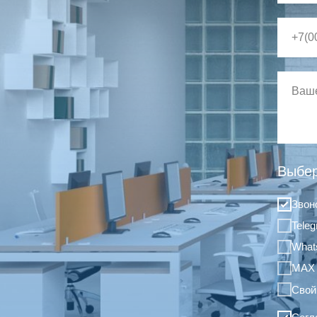
Выбер
Звон
Tele
What
MAX
Свой