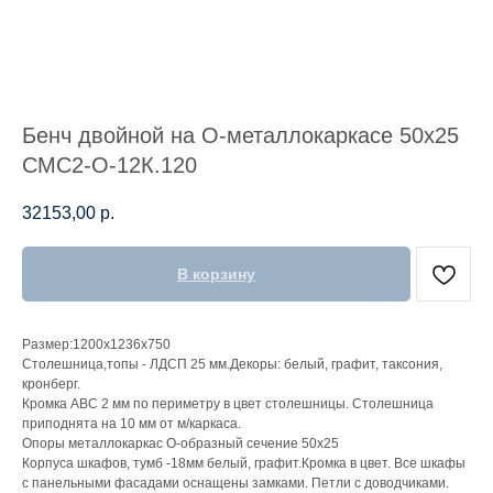
Бенч двойной на О-металлокаркасе 50х25
СМС2-О-12К.120
32153,00
р.
В корзину
Размер:1200х1236х750
Столешница,топы - ЛДСП 25 мм.Декоры: белый, графит, таксония,
кронберг.
Кромка АВС 2 мм по периметру в цвет столешницы. Столешница
приподнята на 10 мм от м/каркаса.
Опоры металлокаркас О-образный сечение 50х25
Корпуса шкафов, тумб -18мм белый, графит.Кромка в цвет. Все шкафы
с панельными фасадами оснащены замками. Петли с доводчиками.