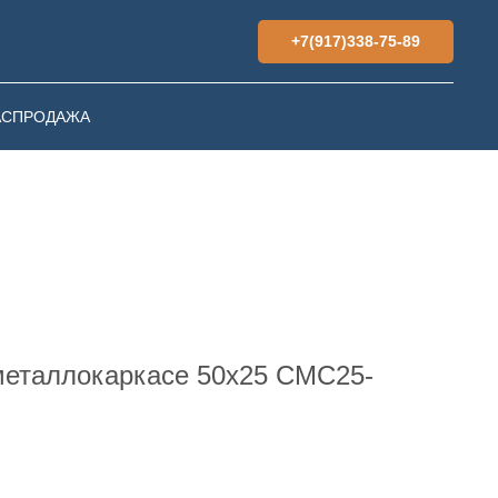
+7(917)338-75-89
АСПРОДАЖА
металлокаркасе 50х25 СМС25-