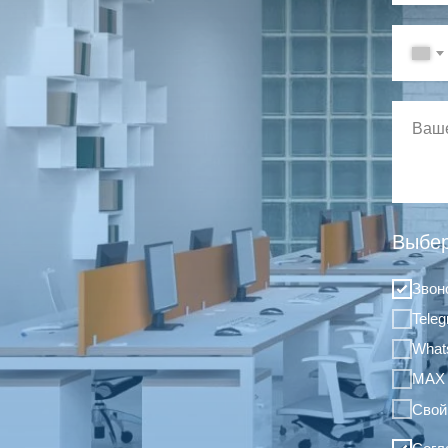
Выбер
Звон
Tele
What
MAX
Свой