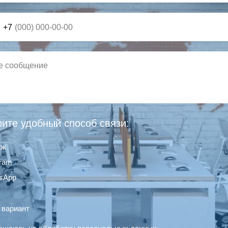
+7
ите удобный способ связи:
ок
gram
sApp
 вариант