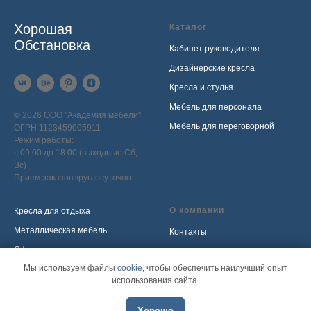
Хорошая
Каталог
Обстановка
Кабинет руководителя
Дизайнерские кресла
Кресла и стулья
Мебель для персонала
© 2026 ООО "Академия мебели"
Мебель для переговорной
ОГРН 1123459005911
Режим работы:
с 09:00 до 18:00 (выходные Сб,
Вс)
Прием заказов круглосуточно
О компании
Кресла для отдыха
Металлическая мебель
Контакты
Офисные диваны
Блог
Мы используем файлы
cookie
, чтобы обеспечить наилучший опыт
Мебель для call-центра
Наши проекты
использования сайта.
Мебель для приемной
Политика обработки
персональных данных
Распродажа
Хорошо