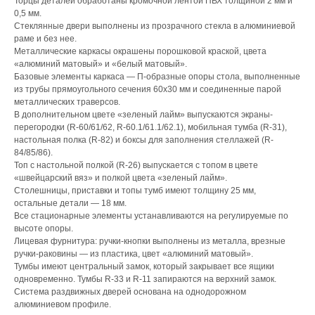
Торцы деталей обработаны кромочной лентой ПВХ толщиной 2 мм и
0,5 мм.
Стеклянные двери выполнены из прозрачного стекла в алюминиевой
раме и без нее.
Металлические каркасы окрашены порошковой краской, цвета
«алюминий матовый» и «белый матовый».
Базовые элементы каркаса — П-образные опоры стола, выполненные
из трубы прямоугольного сечения 60х30 мм и соединенные парой
металлических траверсов.
В дополнительном цвете «зеленый лайм» выпускаются экраны-
перегородки (R-60/61/62, R-60.1/61.1/62.1), мобильная тумба (R-31),
настольная полка (R-82) и боксы для заполнения стеллажей (R-
84/85/86).
Топ с настольной полкой (R-26) выпускается с топом в цвете
«швейцарский вяз» и полкой цвета «зеленый лайм».
Столешницы, приставки и топы тумб имеют толщину 25 мм,
остальные детали — 18 мм.
Все стационарные элементы устанавливаются на регулируемые по
высоте опоры.
Лицевая фурнитура: ручки-кнопки выполнены из металла, врезные
ручки-раковины — из пластика, цвет «алюминий матовый».
Тумбы имеют центральный замок, который закрывает все ящики
одновременно. Тумбы R-33 и R-11 запираются на верхний замок.
Система раздвижных дверей основана на однодорожном
алюминиевом профиле.