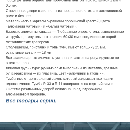
Торцы деталей обработаны кромочной лентой ПВХ толщиной 2 мм и
0,5 мм.
Стеклянные двери выполнены из прозрачного стекла в алюминиевой
раме и без нее.
Металлические каркасы окрашены порошковой краской, цвета
«алюминий матовый» и «белый матовый».
Базовые элементы каркаса — П-образные опоры стола, выполненные
из трубы прямоугольного сечения 60х30 мм и соединенные парой
металлических траверсов.
Столешницы, приставки и топы тумб имеют толщину 25 мм,
остальные детали — 18 мм.
Все стационарные элементы устанавливаются на регулируемые по
высоте опоры.
Лицевая фурнитура: ручки-кнопки выполнены из металла, врезные
ручки-раковины — из пластика, цвет «алюминий матовый».
Тумбы имеют центральный замок, который закрывает все ящики
одновременно. Тумбы R-33 и R-11 запираются на верхний замок.
Система раздвижных дверей основана на однодорожном
алюминиевом профиле.
Все товары серии.