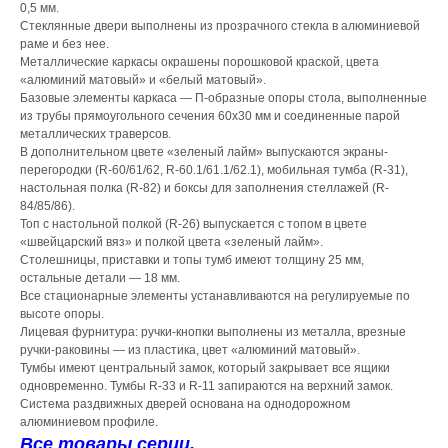
0,5 мм.
Стеклянные двери выполнены из прозрачного стекла в алюминиевой
раме и без нее.
Металлические каркасы окрашены порошковой краской, цвета
«алюминий матовый» и «белый матовый».
Базовые элементы каркаса — П-образные опоры стола, выполненные
из трубы прямоугольного сечения 60х30 мм и соединенные парой
металлических траверсов.
В дополнительном цвете «зеленый лайм» выпускаются экраны-
перегородки (R-60/61/62, R-60.1/61.1/62.1), мобильная тумба (R-31),
настольная полка (R-82) и боксы для заполнения стеллажей (R-
84/85/86).
Топ с настольной полкой (R-26) выпускается с топом в цвете
«швейцарский вяз» и полкой цвета «зеленый лайм».
Столешницы, приставки и топы тумб имеют толщину 25 мм,
остальные детали — 18 мм.
Все стационарные элементы устанавливаются на регулируемые по
высоте опоры.
Лицевая фурнитура: ручки-кнопки выполнены из металла, врезные
ручки-раковины — из пластика, цвет «алюминий матовый».
Тумбы имеют центральный замок, который закрывает все ящики
одновременно. Тумбы R-33 и R-11 запираются на верхний замок.
Система раздвижных дверей основана на однодорожном
алюминиевом профиле.
Все товары серии.