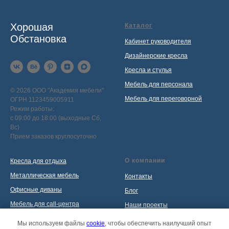
Хорошая
Каталог
Обстановка
Кабинет руководителя
Дизайнерские кресла
Кресла и стулья
Мебель для персонала
© 2026 ООО "Академия мебели"
Мебель для переговорной
ОГРН 1123459005911
Режим работы:
с 09:00 до 18:00 (выходные Сб,
Вс)
Прием заказов круглосуточно
О компании
Кресла для отдыха
Металлическая мебель
Контакты
Офисные диваны
Блог
Мебель для call-центра
Наши проекты
Мебель для приемной
Политика обработки
Мы используем файлы
cookie
, чтобы обеспечить наилучший опыт
персональных данных