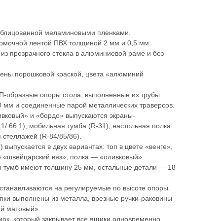
облицованной меламиновыми пленками.
омочной лентой ПВХ толщиной 2 мм и 0,5 мм.
из прозрачного стекла в алюминиевой раме и без
ены порошковой краской, цвета «алюминий
П-образные опоры стола, выполненные из трубы
0 мм и соединенные парой металлических траверсов.
ивковый» и «бордо» выпускаются экраны-
.1/ 66.1), мобильная тумба (R-31), настольная полка
 стеллажей (R-84/85/86).
) выпускается в двух вариантах: топ в цвете «венге»,
е «швейцарский вяз», полка — «оливковый».
ы тумб имеют толщину 25 мм, остальные детали — 18
станавливаются на регулируемые по высоте опоры.
пки выполнены из металла, врезные ручки-раковины
ий матовый».
ок, который закрывает все ящики одновременно.