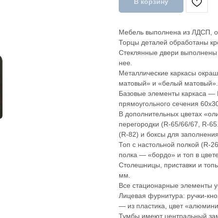
В корзину
Мебель выполнена из ЛДСП, 
Торцы деталей обработаны кр
Стеклянные двери выполнены 
нее.
Металлические каркасы окраш
матовый» и «белый матовый».
Базовые элементы каркаса — 
прямоугольного сечения 60х3
В дополнительных цветах «ол
перегородки (R-65/66/67, R-65
(R-82) и боксы для заполнения
Топ с настольной полкой (R-26
полка — «бордо» и топ в цвет
Столешницы, приставки и топ
мм.
Все стационарные элементы у
Лицевая фурнитура: ручки-кно
— из пластика, цвет «алюмин
Тумбы имеют центральный зам