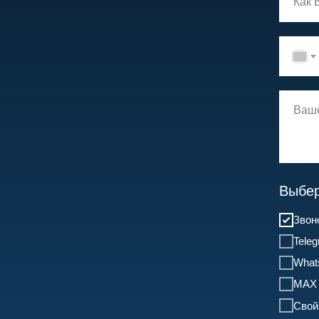
Выбер
Звон
Tele
What
MAX
Свой