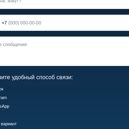
+7
ите удобный способ связи:
ок
gram
sApp
 вариант