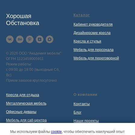
Хорошая
Каталог
Обстановка
Кабинет руководителя
Дизайнерские кресла
Кресла и стулья
Мебель для персонала
© 2026 ООО "Академия мебели"
Мебель для переговорной
ОГРН 1123459005911
Режим работы:
с 09:00 до 18:00 (выходные Сб,
Вс)
Прием заказов круглосуточно
О компании
Кресла для отдыха
Металлическая мебель
Контакты
Офисные диваны
Блог
Мебель для call-центра
Наши проекты
Мебель для приемной
Политика обработки
Мы используем файлы
cookie
, чтобы обеспечить наилучший опыт
персональных данных