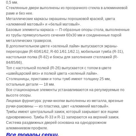
0,5 мм.
Стеклянные двери выполнены из прозрачного стекла в алюминиевой
раме и без нее.
Металлические каркасы окрашены порошковой краской, цвета
«алюминий матовый» и «белый матовый».
Базовые элементы каркаса — П-образные опоры стола, выполненные
из трубы прямоугольного сечения 60х30 мм и соединенные парой
металлических траверсов.
В дополнительном цвете «зеленый лайм» выпускаются экраны-
перегородки (R-60/61/62, R-60.1/61.1/62.1), мобильная тумба (R-31),
настольная полка (R-82) и боксы для заполнения стеллажей (R-
84/85/86).
Топ с настольной полкой (R-26) выпускается с топом в цвете
«швейцарский вяз» и полкой цвета «зеленый лайм».
Столешницы, приставки и топы тумб имеют толщину 25 мм,
остальные детали — 18 мм.
Все стационарные элементы устанавливаются на регулируемые по
высоте опоры.
Лицевая фурнитура: ручки-кнопки выполнены из металла, врезные
ручки-раковины — из пластика, цвет «алюминий матовый».
Тумбы имеют центральный замок, который закрывает все ящики
одновременно. Тумбы R-33 и R-11 запираются на верхний замок.
Система раздвижных дверей основана на однодорожном
алюминиевом профиле.
Все товары серии.