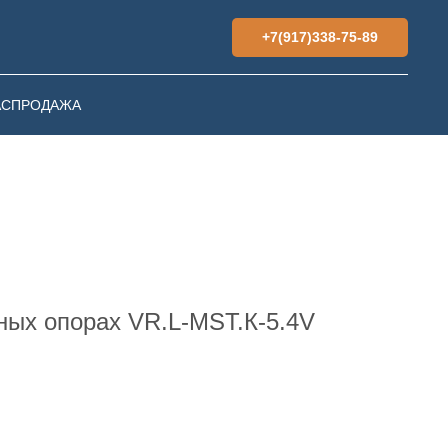
+7(917)338-75-89
АСПРОДАЖА
ных опорах VR.L-MST.К-5.4V