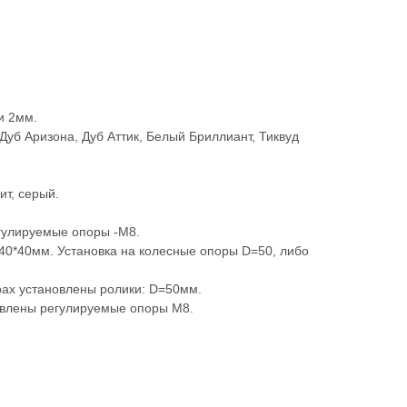
и 2мм.
Дуб Аризона, Дуб Аттик, Белый Бриллиант, Тиквуд
ит, серый.
гулируемые опоры -М8.
40*40мм. Установка на колесные опоры D=50, либо
рах установлены ролики: D=50мм.
овлены регулируемые опоры М8.