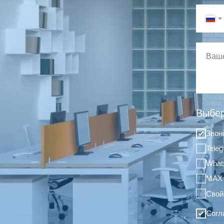
Выбер
Звон
Tele
What
MAX
Свой
Согл