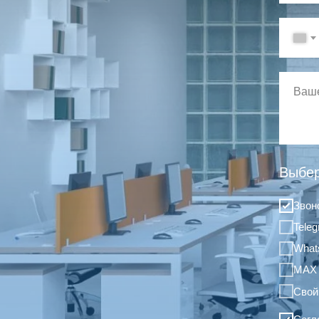
Выбер
Звон
Tele
What
MAX
Свой