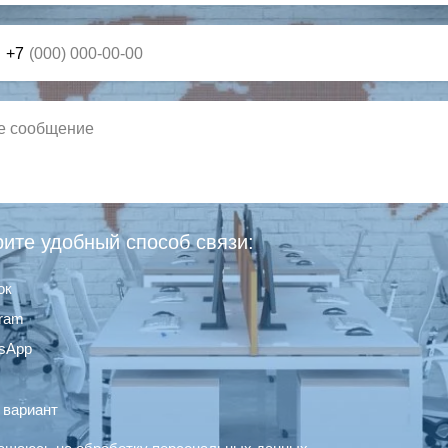
+7
ите удобный способ связи:
ок
gram
sApp
 вариант