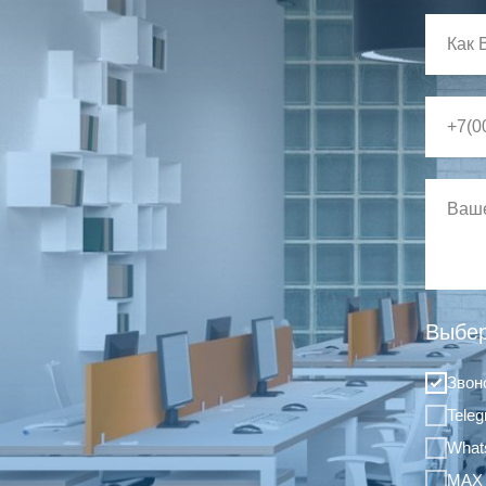
Выбер
Звон
Tele
What
MAX