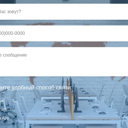
ите удобный способ связи:
ок
gram
sApp