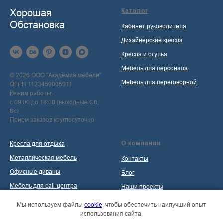
Хорошая
Каталог
Обстановка
Кабинет руководителя
Дизайнерские кресла
Кресла и стулья
Мебель для персонала
© 2026 ООО "Академия мебели"
Мебель для переговорной
ОГРН 1123459005911
Режим работы:
с 09:00 до 18:00 (выходные Сб,
Вс)
Прием заказов круглосуточно
О компании
Кресла для отдыха
Металлическая мебель
Контакты
Офисные диваны
Блог
Мебель для call-центра
Наши проекты
Мебель для приемной
Политика обработки
Мы используем файлы
cookie
, чтобы обеспечить наилучший опыт
персональных данных
использования сайта.
Распродажа