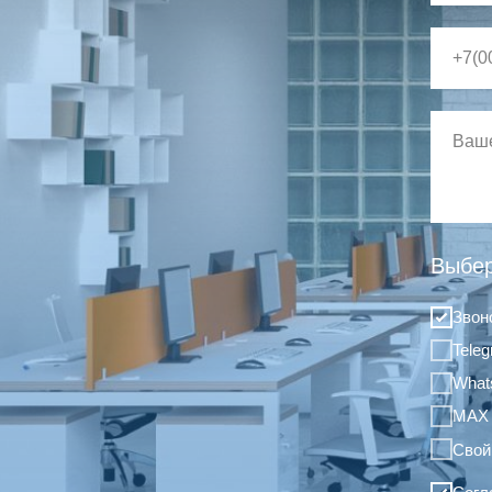
Выбер
Звон
Tele
What
MAX
Свой