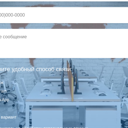
ите удобный способ связи:
ок
gram
sApp
 вариант