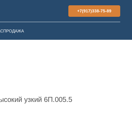
+7(917)338-75-89
АСПРОДАЖА
сокий узкий 6П.005.5