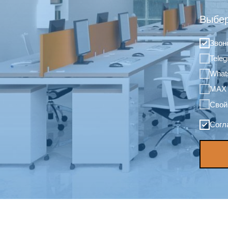
Выбер
Звон
Tele
What
MAX
Свой
Согл