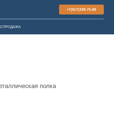
+7(917)338-75-89
АСПРОДАЖА
еталлическая полка