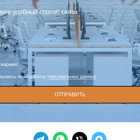
ите удобный способ связи:
ок
gram
sApp
 вариант
ашаюсь на обработку
персональных данных
ОТПРАВИТЬ