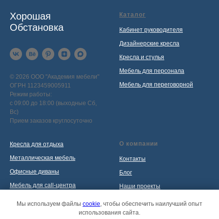
Хорошая
Каталог
Обстановка
Кабинет руководителя
Дизайнерские кресла
Кресла и стулья
Мебель для персонала
© 2026 ООО "Академия мебели"
Мебель для переговорной
ОГРН 1123459005911
Режим работы:
с 09:00 до 18:00 (выходные Сб,
Вс)
Прием заказов круглосуточно
О компании
Кресла для отдыха
Металлическая мебель
Контакты
Офисные диваны
Блог
Мебель для call-центра
Наши проекты
Мебель для приемной
Политика обработки
Мы используем файлы
cookie
, чтобы обеспечить наилучший опыт
персональных данных
использования сайта.
Распродажа