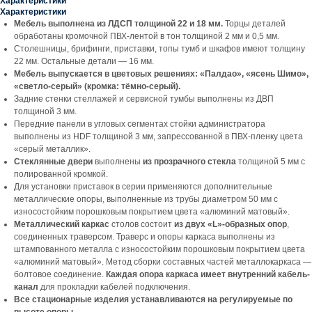
Характеристики
Характеристики
Мебель выполнена из ЛДСП толщиной 22 и 18 мм.
Торцы деталей
обработаны кромочной ПВХ-лентой в тон толщиной 2 мм и 0,5 мм.
Столешницы, брифинги, приставки, топы тумб и шкафов имеют толщину
22 мм. Остальные детали — 16 мм.
Мебель выпускается в цветовых решениях: «Палдао», «ясень Шимо»,
«светло-серый» (кромка: тёмно-серый).
Задние стенки стеллажей и сервисной тумбы выполнены из ДВП
толщиной 3 мм.
Передние панели в угловых сегментах стойки администратора
выполнены из HDF толщиной 3 мм, запрессованной в ПВХ-пленку цвета
«серый металлик».
Стеклянные двери
выполнены
из прозрачного стекла
толщиной 5 мм с
полированной кромкой.
Для установки приставок в серии применяются дополнительные
металлические опоры, выполненные из трубы диаметром 50 мм с
износостойким порошковым покрытием цвета «алюминий матовый».
Металлический каркас
столов состоит
из двух «L»-образных опор
,
соединенных траверсом. Траверс и опоры каркаса выполнены из
штампованного металла с износостойким порошковым покрытием цвета
«алюминий матовый». Метод сборки составных частей металлокаркаса —
болтовое соединение.
Каждая опора каркаса имеет внутренний кабель-
канал
для прокладки кабелей подключения.
Все стационарные изделия устанавливаются на регулируемые по