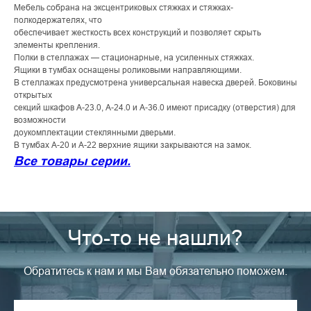
Мебель собрана на эксцентриковых стяжках и стяжках-
полкодержателях, что
обеспечивает жесткость всех конструкций и позволяет скрыть
элементы крепления.
Полки в стеллажах — стационарные, на усиленных стяжках.
Ящики в тумбах оснащены роликовыми направляющими.
В стеллажах предусмотрена универсальная навеска дверей. Боковины
открытых
секций шкафов А-23.0, А-24.0 и А-36.0 имеют присадку (отверстия) для
возможности
доукомплектации стеклянными дверьми.
В тумбах А-20 и А-22 верхние ящики закрываются на замок.
Все товары серии.
Что-то не нашли?
Обратитесь к нам и мы Вам обязательно поможем.