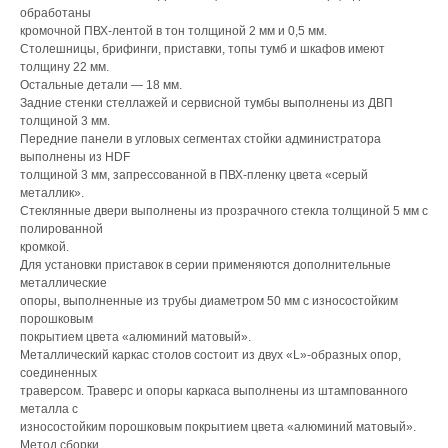
обработаны
кромочной ПВХ-лентой в тон толщиной 2 мм и 0,5 мм.
Столешницы, брифинги, приставки, топы тумб и шкафов имеют
толщину 22 мм.
Остальные детали — 18 мм.
Задние стенки стеллажей и сервисной тумбы выполнены из ДВП
толщиной 3 мм.
Передние панели в угловых сегментах стойки администратора
выполнены из HDF
толщиной 3 мм, запрессованной в ПВХ-пленку цвета «серый
металлик».
Стеклянные двери выполнены из прозрачного стекла толщиной 5 мм с
полированной
кромкой.
Для установки приставок в серии применяются дополнительные
металлические
опоры, выполненные из трубы диаметром 50 мм с износостойким
порошковым
покрытием цвета «алюминий матовый».
Металлический каркас столов состоит из двух «L»-образных опор,
соединенных
траверсом. Траверс и опоры каркаса выполнены из штампованного
металла с
износостойким порошковым покрытием цвета «алюминий матовый».
Метод сборки