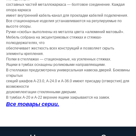
составных частей металлокаркаса — болтовое соединение. Каждая
опора каркаса
имеет внутренний кабель-канал для прокладки кабелей подключения.
Все стационарные изделия устанавливаются на регулируемые по
высоте опоры.
Ручки-«скобы» выполнены из металла цвета «алюминий матовый».
Мебель собрана на эксцентриковых стяжках и стяжках-
полкодержателях, что
обеспечивает жесткость всех конструкций и позволяет скрыть
элементы крепления.
Полки в стеллажах — стационарные, на усиленных стяжках.
Ящики в тумбах оснащены роликовыми направляющими.
В стеллажах предусмотрена универсальная навеска дверей. Боковины
открытых
секций шкафов А-23.0, А-24.0 и А-36.0 имеют присадку (отверстия) для
возможности
доукомплектации стеклянными дверьми.
В тумбах А-20 и А-22 верхние ящики закрываются на замок.
Все товары серии.