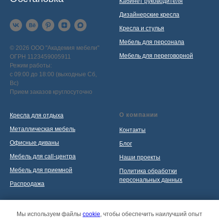
Кабинет руководителя
Дизайнерские кресла
Кресла и стулья
Мебель для персонала
© 2026 ООО "Академия мебели"
Мебель для переговорной
ОГРН 1123459005911
Режим работы:
с 09:00 до 18:00 (выходные Сб,
Вс)
Прием заказов круглосуточно
О компании
Кресла для отдыха
Металлическая мебель
Контакты
Офисные диваны
Блог
Мебель для call-центра
Наши проекты
Мебель для приемной
Политика обработки
персональных данных
Распродажа
Мы используем файлы
cookie
, чтобы обеспечить наилучший опыт