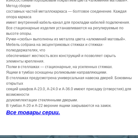
износостойким порошковым покрытием цвета «алюминий матовый».
Метод сборки
составных частей металлокаркаса — болтовое соединение. Каждая
опора каркаса
имеет внутренний кабель-канал для прокладки кабелей подключения.
Все стационарные изделия устанавливаются на регулируемые по
высоте опоры.
Ручки-«скобы» выполнены из металла цвета «алюминий матовый».
Мебель собрана на эксцентриковых стяжках и стяжках-
полкодержателях, что
обеспечивает жесткость всех конструкций и позволяет скрыть
элементы крепления.
Полки в стеллажах — стационарные, на усиленных стяжках.
Ящики в тумбах оснащены роликовыми направляющими.
В стеллажах предусмотрена универсальная навеска дверей. Боковины
открытых
секций шкафов А-23.0, А-24.0 и А-36.0 имеют присадку (отверстия) для
возможности
доукомплектации стеклянными дверьми.
В тумбах А-20 и А-22 верхние ящики закрываются на замок.
Все товары серии.