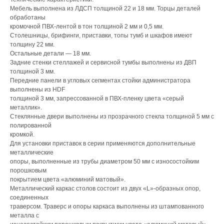
Мебель выполнена из ЛДСП толщиной 22 и 18 мм. Торцы деталей
обработаны
кромочной ПВХ-лентой в тон толщиной 2 мм и 0,5 мм.
Столешницы, брифинги, приставки, топы тумб и шкафов имеют
толщину 22 мм.
Остальные детали — 18 мм.
Задние стенки стеллажей и сервисной тумбы выполнены из ДВП
толщиной 3 мм.
Передние панели в угловых сегментах стойки администратора
выполнены из HDF
толщиной 3 мм, запрессованной в ПВХ-пленку цвета «серый
металлик».
Стеклянные двери выполнены из прозрачного стекла толщиной 5 мм с
полированной
кромкой.
Для установки приставок в серии применяются дополнительные
металлические
опоры, выполненные из трубы диаметром 50 мм с износостойким
порошковым
покрытием цвета «алюминий матовый».
Металлический каркас столов состоит из двух «L»-образных опор,
соединенных
траверсом. Траверс и опоры каркаса выполнены из штампованного
металла с