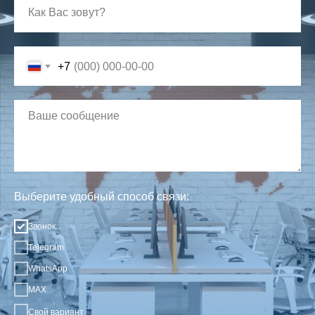
+7
Выберите удобный способ связи:
Звонок
Telegram
WhatsApp
MAX
Свой вариант