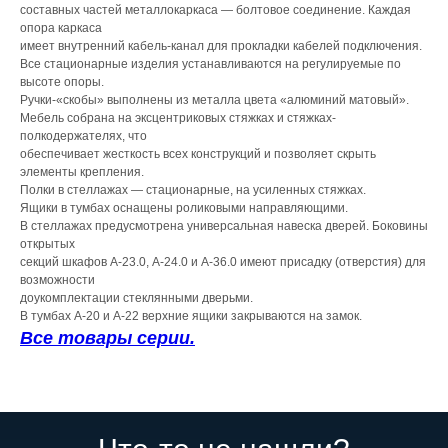
составных частей металлокаркаса — болтовое соединение. Каждая
опора каркаса
имеет внутренний кабель-канал для прокладки кабелей подключения.
Все стационарные изделия устанавливаются на регулируемые по
высоте опоры.
Ручки-«скобы» выполнены из металла цвета «алюминий матовый».
Мебель собрана на эксцентриковых стяжках и стяжках-
полкодержателях, что
обеспечивает жесткость всех конструкций и позволяет скрыть
элементы крепления.
Полки в стеллажах — стационарные, на усиленных стяжках.
Ящики в тумбах оснащены роликовыми направляющими.
В стеллажах предусмотрена универсальная навеска дверей. Боковины
открытых
секций шкафов А-23.0, А-24.0 и А-36.0 имеют присадку (отверстия) для
возможности
доукомплектации стеклянными дверьми.
В тумбах А-20 и А-22 верхние ящики закрываются на замок.
Все товары серии.