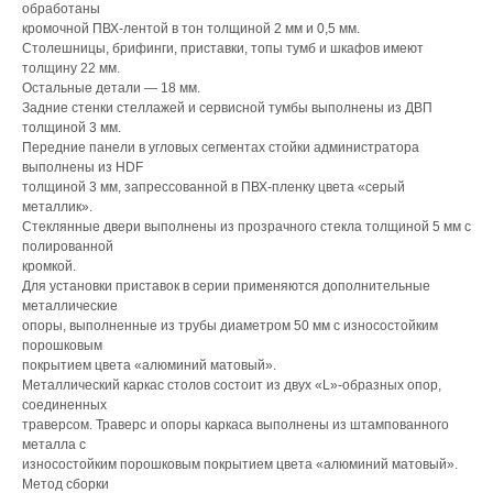
обработаны
кромочной ПВХ-лентой в тон толщиной 2 мм и 0,5 мм.
Столешницы, брифинги, приставки, топы тумб и шкафов имеют
толщину 22 мм.
Остальные детали — 18 мм.
Задние стенки стеллажей и сервисной тумбы выполнены из ДВП
толщиной 3 мм.
Передние панели в угловых сегментах стойки администратора
выполнены из HDF
толщиной 3 мм, запрессованной в ПВХ-пленку цвета «серый
металлик».
Стеклянные двери выполнены из прозрачного стекла толщиной 5 мм с
полированной
кромкой.
Для установки приставок в серии применяются дополнительные
металлические
опоры, выполненные из трубы диаметром 50 мм с износостойким
порошковым
покрытием цвета «алюминий матовый».
Металлический каркас столов состоит из двух «L»-образных опор,
соединенных
траверсом. Траверс и опоры каркаса выполнены из штампованного
металла с
износостойким порошковым покрытием цвета «алюминий матовый».
Метод сборки