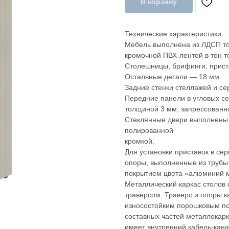
В корзину
Технические характеристики:
Мебель выполнена из ЛДСП то
кромочной ПВХ-лентой в тон т
Столешницы, брифинги, прист
Остальные детали — 18 мм.
Задние стенки стеллажей и с
Передние панели в угловых с
толщиной 3 мм, запрессованн
Стеклянные двери выполнены 
полированной
кромкой.
Для установки приставок в с
опоры, выполненные из трубы
покрытием цвета «алюминий 
Металлический каркас столов 
траверсом. Траверс и опоры 
износостойким порошковым п
составных частей металлокар
имеет внутренний кабель-кана