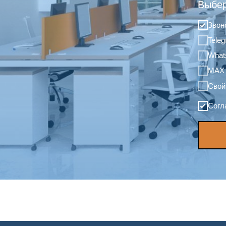
Выбер
Звон
Tele
What
MAX
Свой
Согл