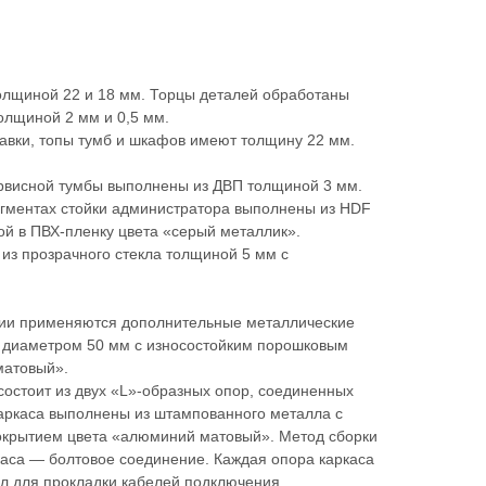
лщиной 22 и 18 мм. Торцы деталей обработаны
олщиной 2 мм и 0,5 мм.
авки, топы тумб и шкафов имеют толщину 22 мм.
ервисной тумбы выполнены из ДВП толщиной 3 мм.
егментах стойки администратора выполнены из HDF
ой в ПВХ-пленку цвета «серый металлик».
из прозрачного стекла толщиной 5 мм с
ерии применяются дополнительные металлические
 диаметром 50 мм с износостойким порошковым
матовый».
состоит из двух «L»-образных опор, соединенных
каркаса выполнены из штампованного металла с
окрытием цвета «алюминий матовый». Метод сборки
каса — болтовое соединение. Каждая опора каркаса
л для прокладки кабелей подключения.