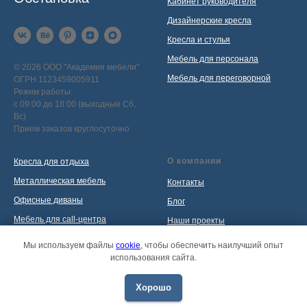
Кабинет руководителя
Дизайнерские кресла
Кресла и стулья
Мебель для персонала
© 2026 ООО "Академия мебели"
Мебель для переговорной
ОГРН 1123459005911
Режим работы:
с 09:00 до 18:00 (выходные Сб,
Вс)
Прием заказов круглосуточно
О компании
Кресла для отдыха
Металлическая мебель
Контакты
Офисные диваны
Блог
Мебель для call-центра
Наши проекты
Мебель для приемной
Политика обработки
Мы используем файлы
cookie
, чтобы обеспечить наилучший опыт
персональных данных
использования сайта.
Распродажа
Хорошо