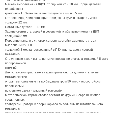
Мебель выполнена из ЛДСП толщиной 22 и 18 мм. Торцы деталей
обработаны
кромочной ПВХ-лентой в тон толщиной 2 мм и 0,5 мм.
Столешницы, брифинги, приставки, топы тумб и шкафов имеют
толщину 22 мм.
Остальные детали — 18 мм.
Задние стенки стеллажей и сервисной тумбы выполнены из ДВП
толщиной 3 мм.
Передние панели в угловых сегментах стойки администратора
выполнены из HDF
толщиной 3 мм, запрессованной в ПВХ-пленку цвета «серый
металлик».
Стеклянные двери выполнены из прозрачного стекла толщиной 5 мм с
полированной
кромкой.
Для установки приставок в серии применяются дополнительные
металлические
опоры, выполненные из трубы диаметром 50 мм с износостойким
порошковым
покрытием цвета «алюминий матовый».
Металлический каркас столов состоит из двух «L»-образных опор,
соединенных
траверсом. Траверс и опоры каркаса выполнены из штампованного
металла с