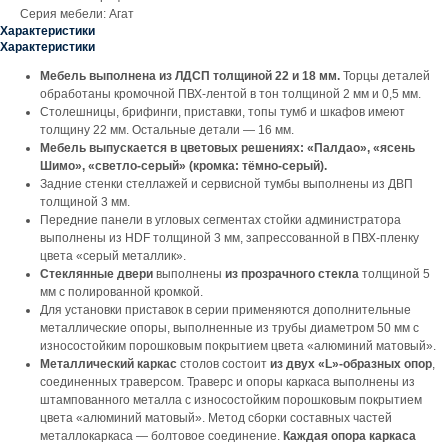
Серия мебели: Агат
Характеристики
Характеристики
Мебель выполнена из ЛДСП толщиной 22 и 18 мм.
Торцы деталей
обработаны кромочной ПВХ-лентой в тон толщиной 2 мм и 0,5 мм.
Столешницы, брифинги, приставки, топы тумб и шкафов имеют
толщину 22 мм. Остальные детали — 16 мм.
Мебель выпускается в цветовых решениях: «Палдао», «ясень
Шимо», «светло-серый» (кромка: тёмно-серый).
Задние стенки стеллажей и сервисной тумбы выполнены из ДВП
толщиной 3 мм.
Передние панели в угловых сегментах стойки администратора
выполнены из HDF толщиной 3 мм, запрессованной в ПВХ-пленку
цвета «серый металлик».
Стеклянные двери
выполнены
из прозрачного стекла
толщиной 5
мм с полированной кромкой.
Для установки приставок в серии применяются дополнительные
металлические опоры, выполненные из трубы диаметром 50 мм с
износостойким порошковым покрытием цвета «алюминий матовый».
Металлический каркас
столов состоит
из двух «L»-образных опор
,
соединенных траверсом. Траверс и опоры каркаса выполнены из
штампованного металла с износостойким порошковым покрытием
цвета «алюминий матовый». Метод сборки составных частей
металлокаркаса — болтовое соединение.
Каждая опора каркаса