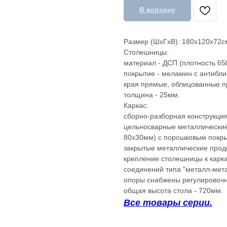
В корзину
Размер (ШхГхВ): 180х120х72с
Столешницы:
материал - ДСП (плотность 650
покрытие - меламин с антибли
края прямые, облицованные п
толщина - 25мм.
Каркас:
сборно-разборная конструкция
цельносварные металлические
80х30мм) с порошковым покр
закрытые металлические прод
крепление столешницы к карк
соединений типа "металл-мета
опоры снабжены регулировочн
общая высота стола - 720мм.
Все товары серии.