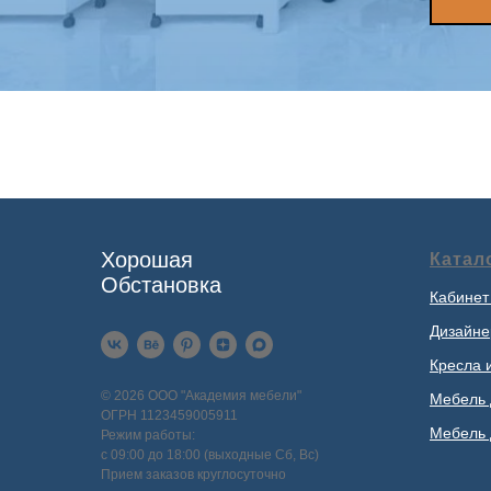
Хорошая
Катал
Обстановка
Кабинет
Дизайне
Кресла 
© 2026 ООО "Академия мебели"
Мебель 
ОГРН 1123459005911
Мебель 
Режим работы:
с 09:00 до 18:00 (выходные Сб, Вс)
Прием заказов круглосуточно