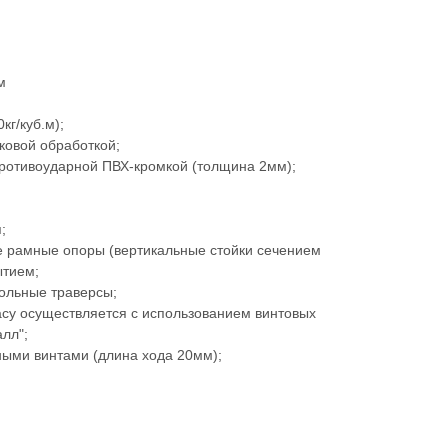
м
кг/куб.м);
ковой обработкой;
ротивоударной ПВХ-кромкой (толщина 2мм);
;
 рамные опоры (вертикальные стойки сечением
ытием;
ольные траверсы;
асу осуществляется с использованием винтовых
лл";
ыми винтами (длина хода 20мм);