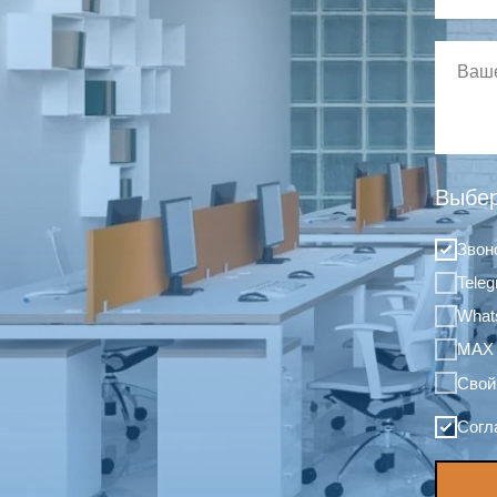
Выбер
Звон
Tele
What
MAX
Свой
Согл