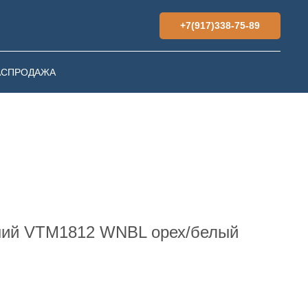
+7(917)338-75-89
АСПРОДАЖА
ний VTM1812 WNBL орех/белый