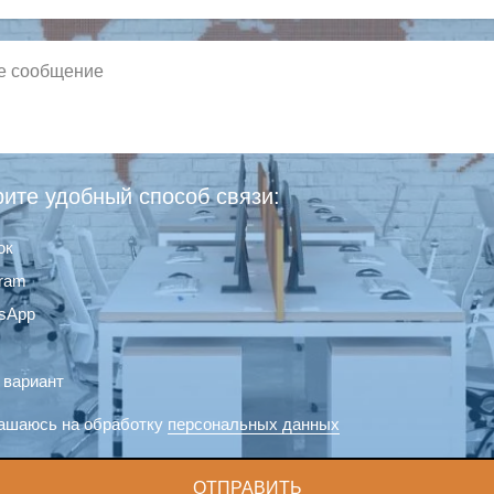
ите удобный способ связи:
ок
gram
sApp
 вариант
ашаюсь на обработку
персональных данных
ОТПРАВИТЬ