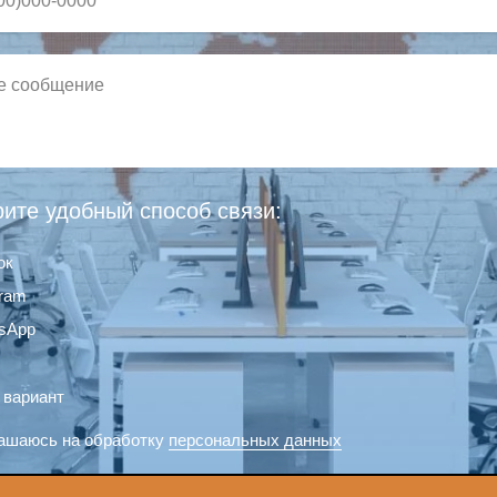
ите удобный способ связи:
ок
gram
sApp
 вариант
ашаюсь на обработку
персональных данных