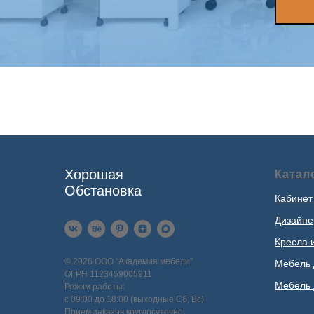
Хорошая
Катал
Обстановка
Кабинет
Дизайне
Кресла 
© 2026 ООО "Академия мебели"
Мебель 
ОГРН 1123459005911
Мебель 
Режим работы:
с 09:00 до 18:00 (выходные Сб, Вс)
Прием заказов круглосуточно