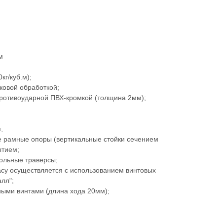
м
кг/куб.м);
ковой обработкой;
ротивоударной ПВХ-кромкой (толщина 2мм);
;
 рамные опоры (вертикальные стойки сечением
ытием;
ольные траверсы;
асу осуществляется с использованием винтовых
лл";
ыми винтами (длина хода 20мм);