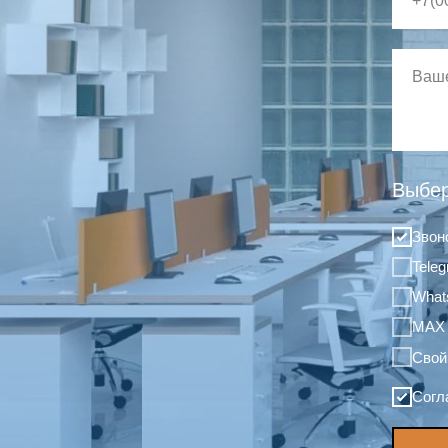
Выбер
Звон
Tele
What
MAX
Свой
Согл