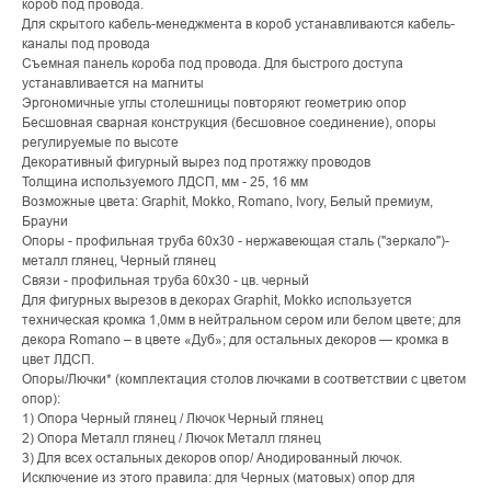
короб под провода.
Для скрытого кабель-менеджмента в короб устанавливаются кабель-
каналы под провода
Съемная панель короба под провода. Для быстрого доступа
устанавливается на магниты
Эргономичные углы столешницы повторяют геометрию опор
Бесшовная сварная конструкция (бесшовное соединение), опоры
регулируемые по высоте
Декоративный фигурный вырез под протяжку проводов
Толщина используемого ЛДСП, мм - 25, 16 мм
Возможные цвета: Graphit, Mokko, Romano, Ivory, Белый премиум,
Брауни
Опоры - профильная труба 60х30 - нержавеющая сталь ("зеркало")-
металл глянец, Черный глянец
Связи - профильная труба 60х30 - цв. черный
Для фигурных вырезов в декорах Graphit, Mokko используется
техническая кромка 1,0мм в нейтральном сером или белом цвете; для
декора Romano – в цвете «Дуб»; для остальных декоров — кромка в
цвет ЛДСП.
Опоры/Лючки* (комплектация столов лючками в соответствии с цветом
опор):
1) Опора Черный глянец / Лючок Черный глянец
2) Опора Металл глянец / Лючок Металл глянец
3) Для всех остальных декоров опор/ Анодированный лючок.
Исключение из этого правила: для Черных (матовых) опор для