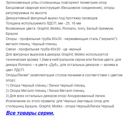
Эргономичные углы столешницы повторяют геометрию опор
Бесшовная сварная конструкция (бесшовное соединение), опоры
регулируемые по высоте
Декоративный фигурный вырез под протяжку проводов
Толщина используемого ЛДСП, мм - 25, 16 мм
Возможные цвета: Graphit, Mokko, Romano, Ivory, Белый премиум,
Брауни
Опоры - профильная труба 60х30 - нержавеющая сталь ("зеркало")-
металл глянец, Черный глянец
Связи - профильная труба 60х30 - цв. черный
Для фигурных вырезов в декорах Graphit, Mokko используется
техническая кромка 1,0мм в нейтральном сером или белом цвете; для
декора Romano – в цвете «Дуб»; для остальных декоров — кромка в
цвет ЛДСП.
Опоры/Лючки* (комплектация столов лючками в соответствии с цветом
опор):
1) Опора Черный глянец / Лючок Черный глянец
2) Опора Металл глянец / Лючок Металл глянец
3) Для всех остальных декоров опор/ Анодированный лючок.
Исключение из этого правила: для Черных (матовых) опор для
столешниц Брауни, Graphit, Mokko - опора Черный/Лючок Черный.
Все товары серии.