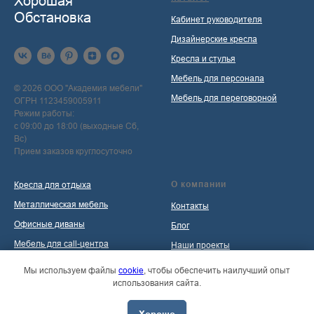
Хорошая
Обстановка
Кабинет руководителя
Дизайнерские кресла
Кресла и стулья
Мебель для персонала
© 2026 ООО "Академия мебели"
Мебель для переговорной
ОГРН 1123459005911
Режим работы:
с 09:00 до 18:00 (выходные Сб,
Вс)
Прием заказов круглосуточно
О компании
Кресла для отдыха
Металлическая мебель
Контакты
Офисные диваны
Блог
Мебель для call-центра
Наши проекты
Мебель для приемной
Политика обработки
Мы используем файлы
cookie
, чтобы обеспечить наилучший опыт
персональных данных
использования сайта.
Распродажа