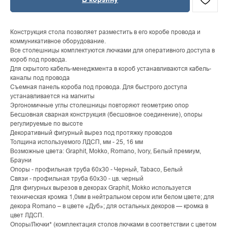
Конструкция стола позволяет разместить в его коробе провода и
коммуникативное оборудование.
Все столешницы комплектуются лючками для оперативного доступа в
короб под провода.
Для скрытого кабель-менеджмента в короб устанавливаются кабель-
каналы под провода
Съемная панель короба под провода. Для быстрого доступа
устанавливается на магниты
Эргономичные углы столешницы повторяют геометрию опор
Бесшовная сварная конструкция (бесшовное соединение), опоры
регулируемые по высоте
Декоративный фигурный вырез под протяжку проводов
Толщина используемого ЛДСП, мм - 25, 16 мм
Возможные цвета: Graphit, Mokko, Romano, Ivory, Белый премиум,
Брауни
Опоры - профильная труба 60х30 - Черный, Tabaco, Белый
Связи - профильная труба 60х30 - цв. черный
Для фигурных вырезов в декорах Graphit, Mokko используется
техническая кромка 1,0мм в нейтральном сером или белом цвете; для
декора Romano – в цвете «Дуб»; для остальных декоров — кромка в
цвет ЛДСП.
Опоры/Лючки* (комплектация столов лючками в соответствии с цветом