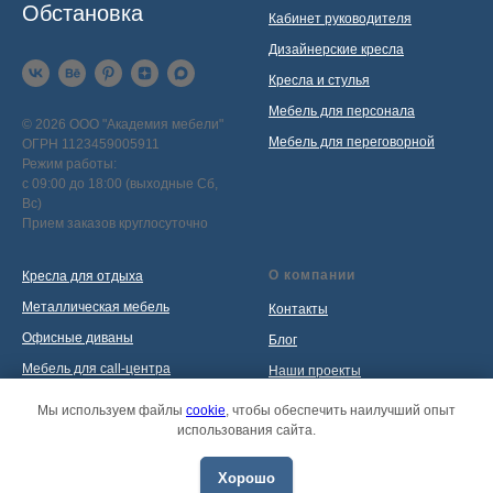
Обстановка
Кабинет руководителя
Дизайнерские кресла
Кресла и стулья
Мебель для персонала
© 2026 ООО "Академия мебели"
Мебель для переговорной
ОГРН 1123459005911
Режим работы:
с 09:00 до 18:00 (выходные Сб,
Вс)
Прием заказов круглосуточно
О компании
Кресла для отдыха
Металлическая мебель
Контакты
Офисные диваны
Блог
Мебель для call-центра
Наши проекты
Мебель для приемной
Политика обработки
Мы используем файлы
cookie
, чтобы обеспечить наилучший опыт
персональных данных
использования сайта.
Распродажа
Хорошо