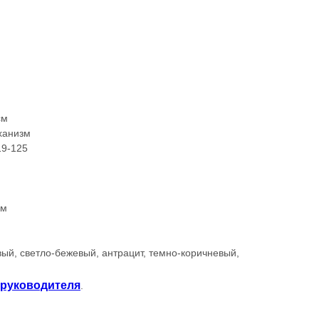
см
ханизм
19-125
см
вый, светло-бежевый, антрацит, темно-коричневый,
 руководителя
.