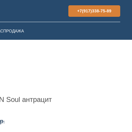
+7(917)338-75-89
АСПРОДАЖА
 Soul антрацит
р.