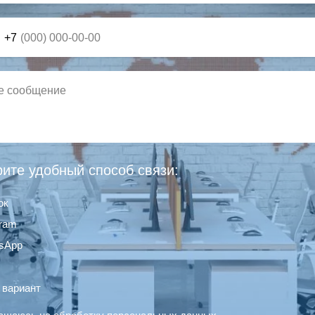
+7
ите удобный способ связи:
ок
gram
sApp
 вариант