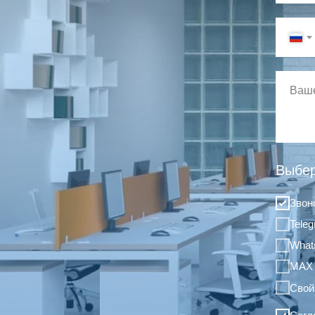
Выбер
Звон
Tele
What
MAX
Свой